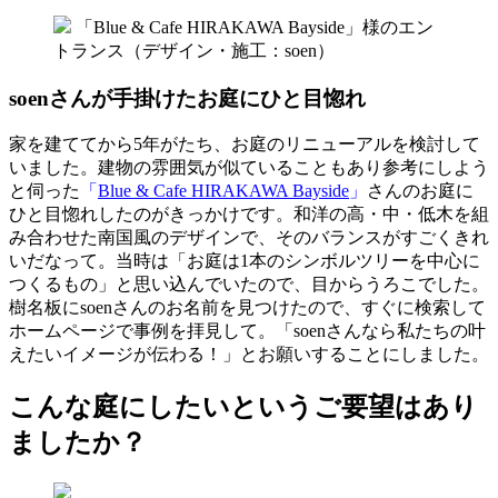
「Blue & Cafe HIRAKAWA Bayside」様のエン
トランス（デザイン・施工：soen）
soenさんが手掛けたお庭にひと目惚れ
家を建ててから5年がたち、お庭のリニューアルを検討して
いました。建物の雰囲気が似ていることもあり参考にしよう
と伺った
「
Blue & Cafe HIRAKAWA Bayside
」
さんのお庭に
ひと目惚れしたのがきっかけです。和洋の高・中・低木を組
み合わせた南国風のデザインで、そのバランスがすごくきれ
いだなって。当時は「お庭は1本のシンボルツリーを中心に
つくるもの」と思い込んでいたので、目からうろこでした。
樹名板にsoenさんのお名前を見つけたので、すぐに検索して
ホームページで事例を拝見して。「soenさんなら私たちの叶
えたいイメージが伝わる！」とお願いすることにしました。
こんな庭にしたいというご要望はあり
ましたか？