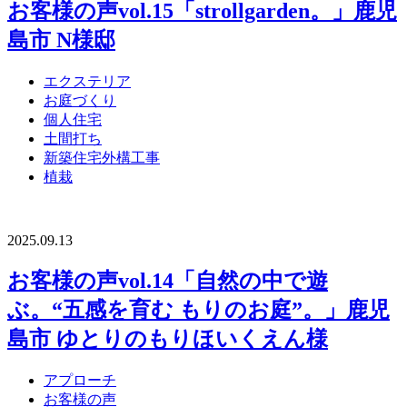
お客様の声vol.15「strollgarden。」鹿児
島市 N様邸
エクステリア
お庭づくり
個人住宅
土間打ち
新築住宅外構工事
植栽
2025.09.13
お客様の声vol.14「自然の中で遊
ぶ。“五感を育む もりのお庭”。」鹿児
島市 ゆとりのもりほいくえん様
アプローチ
お客様の声