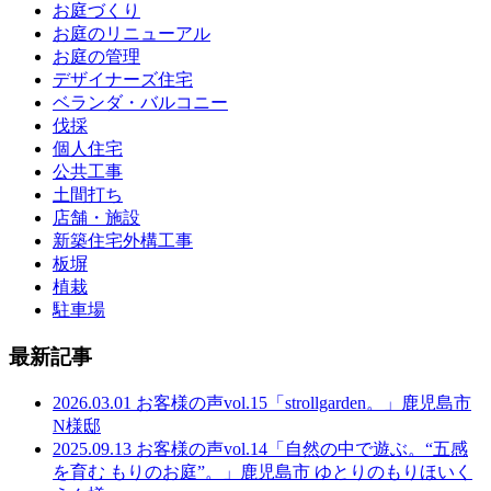
お庭づくり
お庭のリニューアル
お庭の管理
デザイナーズ住宅
ベランダ・バルコニー
伐採
個人住宅
公共工事
土間打ち
店舗・施設
新築住宅外構工事
板塀
植栽
駐車場
最新記事
2026.03.01
お客様の声vol.15「strollgarden。」鹿児島市
N様邸
2025.09.13
お客様の声vol.14「自然の中で遊ぶ。“五感
を育む もりのお庭”。」鹿児島市 ゆとりのもりほいく