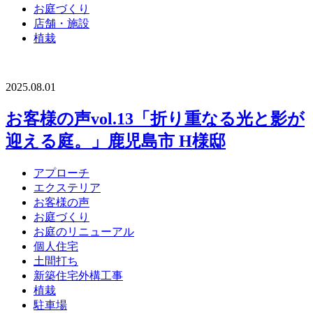
お庭づくり
店舗・施設
植栽
2025.08.01
お客様の声vol.13「折り重なる光と影が
迎える庭。」鹿児島市 H様邸
アプローチ
エクステリア
お客様の声
お庭づくり
お庭のリニューアル
個人住宅
土間打ち
新築住宅外構工事
植栽
駐車場