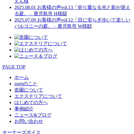
えん様
2025.08.01
お客様の声vol.13「折り重なる光と影が迎え
る庭。」鹿児島市 H様邸
2025.07.09
お客様の声vol.12「目に安らぎ歩いて楽しい
バルコニーの庭。」鹿児島市 W様邸
PAGE TOP
ホーム
soenのこと
造園について
エクステリアについて
はじめての方へ
事例紹介
ニュース&ブログ
お問い合わせ
オーナーズボイス