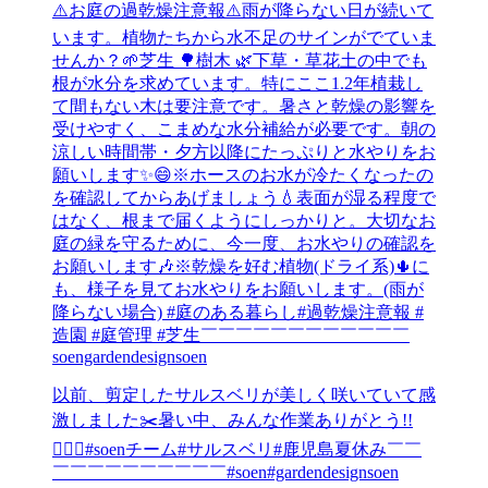
⁡⁡⚠️お庭の過乾燥注意報⚠️雨が降らない日が続いて
います。植物たちから水不足のサインがでていま
せんか？🌱芝生 🌳樹木 ⁡🌿下草・草花土の中でも
根が水分を求めています。特にここ1.2年植栽し
て間もない木は要注意です。暑さと乾燥の影響を
受けやすく、こまめな水分補給が必要です。朝の
涼しい時間帯・夕方以降にたっぷりと水やりをお
願いします✨️😄※ホースのお水が冷たくなったの
を確認してからあげましょう💧表面が湿る程度で
はなく、根まで届くようにしっかりと。大切なお
庭の緑を守るために、今一度、お水やりの確認を
お願いします🎶⁡※乾燥を好む植物(ドライ系)🌵に
も、様子を見てお水やりをお願いします。(雨が
降らない場合) ⁡#庭のある暮らし#過乾燥注意報 #
造園 #庭管理 #芝生⁡￣￣￣￣￣￣￣￣￣￣￣￣
soengardendesignsoen
以前、剪定したサルスベリが美しく咲いていて感
激しました✂️⁡暑い中、みんな作業ありがとう!!
👷‍♂️✨️⁡#soenチーム#サルスベリ⁡#鹿児島夏休み￣￣
￣￣￣￣￣￣￣￣￣￣#soen#gardendesignsoen