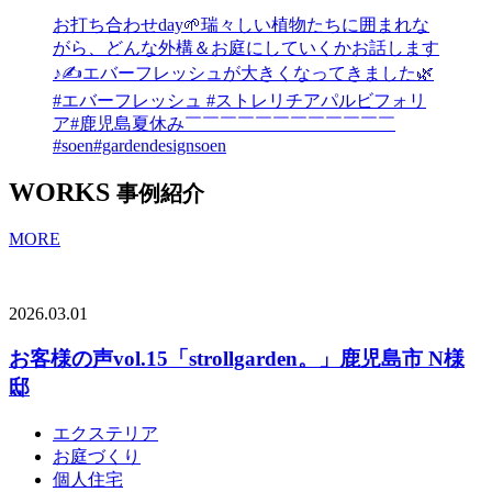
お打ち合わせday🌱瑞々しい植物たちに囲まれな
がら、どんな外構＆お庭にしていくかお話します
♪✍エバーフレッシュが大きくなってきました🌿
⁡#エバーフレッシュ #ストレリチアパルビフォリ
ア⁡#鹿児島夏休み￣￣￣￣￣￣￣￣￣￣￣￣
#soen#gardendesignsoen
WORKS
事例紹介
MORE
2026.03.01
お客様の声vol.15「strollgarden。」鹿児島市 N様
邸
エクステリア
お庭づくり
個人住宅