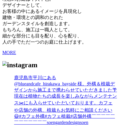
デザイナーとして、
お客様の中にあるイメージを具現化し
建物・環境との調和のとれた
ガーデンスタイルを創造します。
もちろん、施工は一職人として。
細かな部分にも目を配り、心を配り、
人の手でただ一つのお庭に仕上げます。
MORE
⁡鹿児島市平川にある
@blueandcafe_hirakawa_bayside 様。外構＆植栽デ
ザインから施工まで携わらせていただきました🌴⁡
現在は植物たちの成長を楽しみながらメンテナン
ス✂️にも入らせていただいております。⁡カフェ
や店舗の外構、植栽もお気軽にご相談ください
😃#カフェ外構#カフェ植栽#店舗外構⁡￣￣￣￣￣
￣￣￣￣￣￣￣soengardendesignsoen