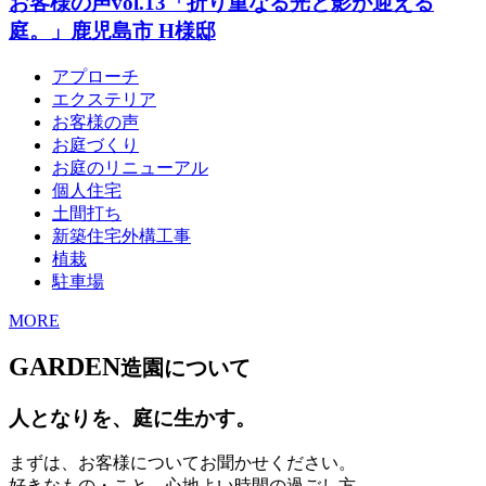
お客様の声vol.13「折り重なる光と影が迎える
庭。」鹿児島市 H様邸
アプローチ
エクステリア
お客様の声
お庭づくり
お庭のリニューアル
個人住宅
土間打ち
新築住宅外構工事
植栽
駐車場
MORE
GARDEN
造園について
人となりを、庭に生かす。
まずは、お客様についてお聞かせください。
好きなもの・こと。心地よい時間の過ごし方、