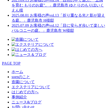
2025.09.13
お客様の声vol.14「自然の中で遊ぶ。“五感
を育む もりのお庭”。」鹿児島市 ゆとりのもりほいく
えん様
2025.08.01
お客様の声vol.13「折り重なる光と影が迎え
る庭。」鹿児島市 H様邸
2025.07.09
お客様の声vol.12「目に安らぎ歩いて楽しい
バルコニーの庭。」鹿児島市 W様邸
PAGE TOP
ホーム
soenのこと
造園について
エクステリアについて
はじめての方へ
事例紹介
ニュース&ブログ
お問い合わせ