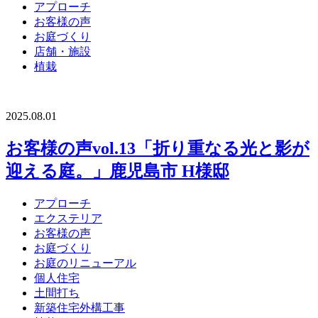
アプローチ
お客様の声
お庭づくり
店舗・施設
植栽
2025.08.01
お客様の声vol.13「折り重なる光と影が
迎える庭。」鹿児島市 H様邸
アプローチ
エクステリア
お客様の声
お庭づくり
お庭のリニューアル
個人住宅
土間打ち
新築住宅外構工事