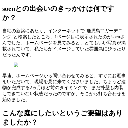
soenとの出会いのきっかけは何です
か？
自宅の新築にあたり、インターネットで
“
鹿児島
”“
ガーデニ
ング
”
と検索したところ、
1
ページ目に表示されたのが
soen
さ
んでした。ホームページを見てみると、とてもいい写真が掲
載されていて、私たちがイメージしていた雰囲気にぴったり
だったんです。
早速、ホームページから問い合わせてみると、すぐにお返事
をいただいて、現場を見に来てくださいました。ちょうど建
物が完成する
2
ヵ月ほど前のタイミングで、まだ外壁も内装
もできていない状態だったのですが、そこから打ち合わせを
始めました。
こんな庭にしたいというご要望はあり
ましたか？