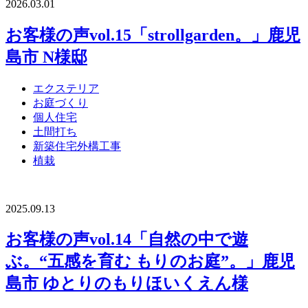
2026.03.01
お客様の声vol.15「strollgarden。」鹿児
島市 N様邸
エクステリア
お庭づくり
個人住宅
土間打ち
新築住宅外構工事
植栽
2025.09.13
お客様の声vol.14「自然の中で遊
ぶ。“五感を育む もりのお庭”。」鹿児
島市 ゆとりのもりほいくえん様