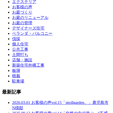
エクステリア
お客様の声
お庭づくり
お庭のリニューアル
お庭の管理
デザイナーズ住宅
ベランダ・バルコニー
伐採
個人住宅
公共工事
土間打ち
店舗・施設
新築住宅外構工事
板塀
植栽
駐車場
最新記事
2026.03.01
お客様の声vol.15「strollgarden。」鹿児島市
N様邸